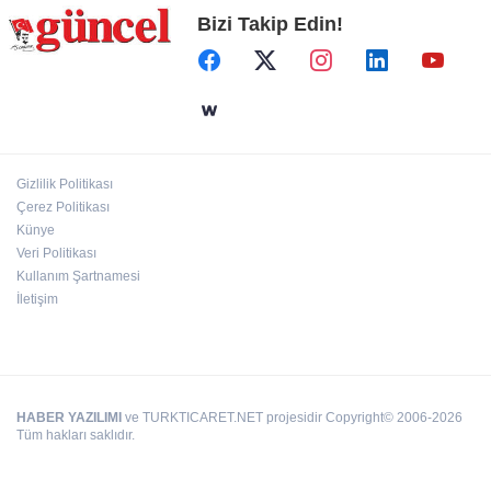
Bizi Takip Edin!
Hamileler denize veya havuza girebilir mi?
24 kilo uyuşturucu ele geçirildi: 1 gözaltı
Gizlilik Politikası
Çerez Politikası
Deri kanserleri erken teşhisle tedavi edilebilir
Künye
Veri Politikası
Kullanım Şartnamesi
İletişim
HABER YAZILIMI
ve TURKTICARET.NET projesidir Copyright© 2006-2026
Tüm hakları saklıdır.