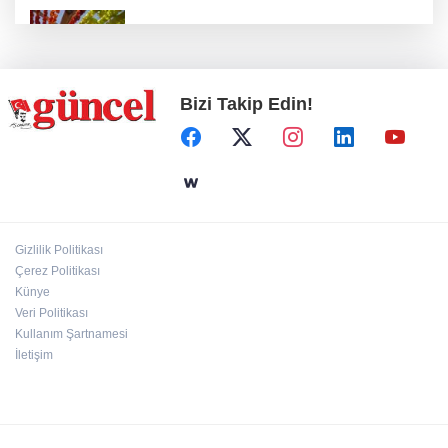
Kurutmalık sezonu başladı
Bizi Takip Edin!
Hamileler denize veya havuza girebilir mi?
24 kilo uyuşturucu ele geçirildi: 1 gözaltı
Gizlilik Politikası
Çerez Politikası
Deri kanserleri erken teşhisle tedavi edilebilir
Künye
Veri Politikası
Kullanım Şartnamesi
İletişim