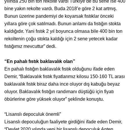
yılında 250 bin ton rekolte vardı Türkiye’de bu sene ise 400
bine yakın rekolte vardı. Buda 2018’e göre 2 kat artmış.
Bunun üzerine pandemiyi de koyarsak fıstıklar önceki
yıllara göre çok satılmadı. Bunun anlamı da fıstığın stokta
kaldığıdır. Yani fıstık 2 yıl boyunca olmasa bile 400 bin ton
rekoltenin çoğu stokta kaldığı için 2 sene yetecek kadar
fıstığımız mevcuttur” dedi.
“En pahalı fıstık baklavalık olan”
En pahalı fıstığın baklavalık fıstık olduğunu ifade eden
Demir, “Baklavalık fıstık fiyatlarımız kilosu 150-160 TL arası
baklavalık fıstık biraz daha ince oluyor dış kabuğu beyaz
oluyor. Baklavalık fıstığın randımanı düştüğü için fiyatı
öbürlerine göre yüksek oluyor” şeklinde konuştu.
“Lisanslı depoculuk önemli”
Lisanslı depoculuğun faaliyete girdiğini ifade eden Demir,
“Devlet 2020 yılında yeni bir lisanslı depoculuk Antep