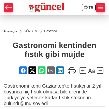
TR
Gastronomi
Anasayfa
GÜNDEM
kentinden
fıstık gibi
müjde
Gastronomi kentinden
fıstık gibi müjde
Gastronomi kenti Gaziantep’te fıstıkçılar 2 yıl
boyunca hiç fıstık olmasa bile ellerinde
Türkiye’ye yetecek kadar fıstık stokunun
bulunduğunu söyledi.